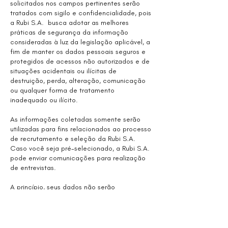
solicitados nos campos pertinentes serão
tratados com sigilo e confidencialidade, pois
a Rubi S.A. busca adotar as melhores
práticas de segurança da informação
consideradas à luz da legislação aplicável, a
fim de manter os dados pessoais seguros e
protegidos de acessos não autorizados e de
situações acidentais ou ilícitas de
destruição, perda, alteração, comunicação
ou qualquer forma de tratamento
inadequado ou ilícito.
As informações coletadas somente serão
utilizadas para fins relacionados ao processo
de recrutamento e seleção da Rubi S.A.
Caso você seja pré-selecionado, a Rubi S.A.
pode enviar comunicações para realização
de entrevistas.
A princípio, seus dados não serão
compartilhados com terceiros alheios ao
Departamento de Relações Humanas da Rubi
S.A. Tal compartilhamento somente se dará
em caso de terceirização do processo de